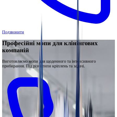
Подзвонити
Професійні мопи для клінінгових
компаній
Виготовляємо мопи для щоденного та інтенсивного
прибирання. Під різні типи кріплень та задачі.