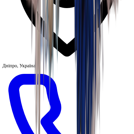
Дніпро, Україна